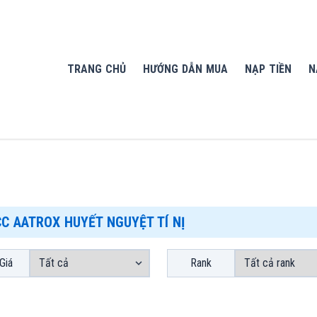
TRANG CHỦ
HƯỚNG DẪN MUA
NẠP TIỀN
N
CC AATROX HUYẾT NGUYỆT TÍ NỊ
Giá
Rank